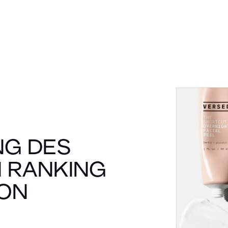
NG DES
 RANKING
VON