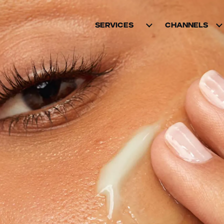
SERVICES
CHANNELS
AMAZON
MARKETPLACES
MARKETPLACE
WACHSTUM
D2C
RETAIL MEDIA
WHOLESALE
MARKENSTRATEGIE
BRICK AND
UND KREATIVE
MORTAR
INHALTE
SOCIAL
D2C MARKETING
COMMERCE
B2B MARKETING
CATAPULT:
BUSINESS