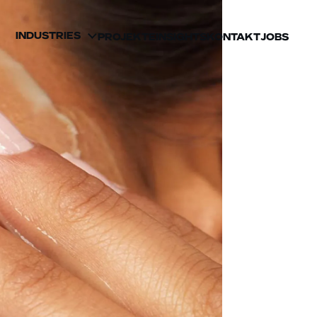
INDUSTRIES
PROJEKTE
INSIGHTS
KONTAKT
JOBS
BEAUTY
GESUNDHEIT UND
WELLNESS
KONSUMGÜTER