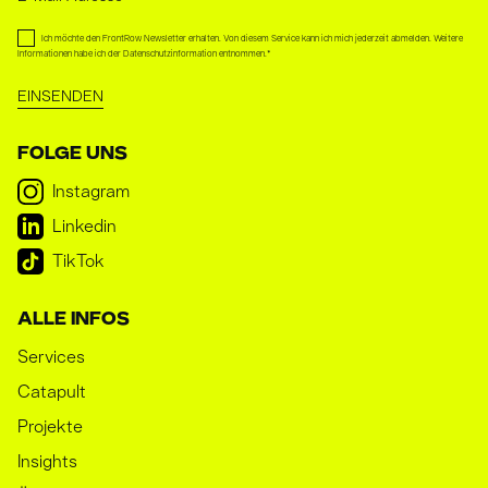
Ich möchte den FrontRow Newsletter erhalten. Von diesem Service kann ich mich jederzeit abmelden. Weitere
Informationen habe ich der
Datenschutzinformation
entnommen.
*
FOLGE UNS
Instagram
Linkedin
TikTok
ALLE INFOS
Services
Catapult
Projekte
Insights