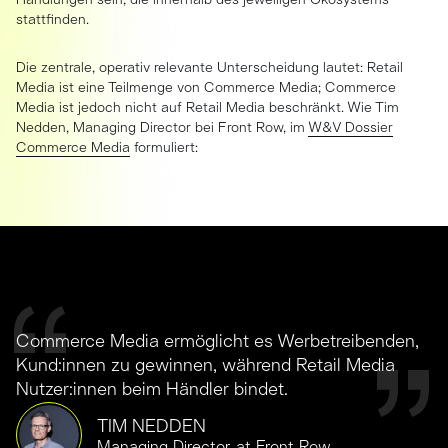
Handlungen sein, die innerhalb des jeweiligen Ökosystems
stattfinden.
Die zentrale, operativ relevante Unterscheidung lautet: Retail
Media ist eine Teilmenge von Commerce Media; Commerce
Media ist jedoch nicht auf Retail Media beschränkt. Wie Tim
Nedden, Managing Director bei Front Row, im
W&V Dossier
Commerce Media
formuliert:
Commerce Media ermöglicht es Werbetreibenden,
Kund:innen zu gewinnen, während Retail Media
Nutzer:innen beim Händler bindet.
TIM NEDDEN
Managing Director at Front Row