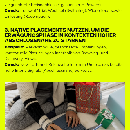
zielgerichtete Preisnachlässe, gesponserte Rewards.
Zweck:
Erstkauf/Trial, Wechsel (Switching), Wiederkauf sowie
Einlösung (Redemption).
3. NATIVE PLACEMENTS NUTZEN, UM DIE
ERWÄGUNGSPHASE IN KONTEXTEN HOHER
ABSCHLUSSNÄHE ZU STÄRKEN
Beispiele:
Markenmodule, gesponserte Empfehlungen,
kontextuelle Platzierungen innerhalb von Browsing- und
Discovery-Flows.
Zweck:
New-to-Brand-Reichweite in einem Umfeld, das bereits
hohe Intent-Signale (Abschlussnähe) aufweist.