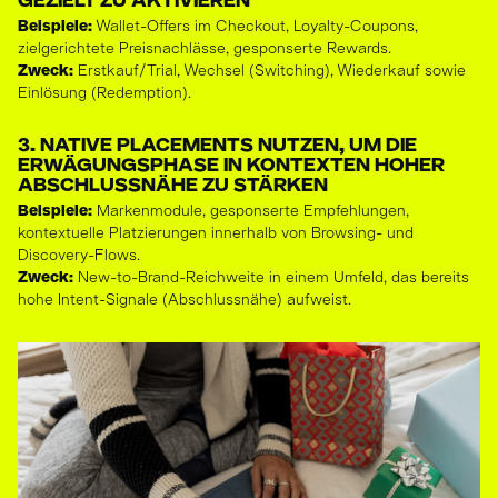
GEZIELT ZU AKTIVIEREN
Beispiele:
Wallet-Offers im Checkout, Loyalty-Coupons,
zielgerichtete Preisnachlässe, gesponserte Rewards.
Zweck:
Erstkauf/Trial, Wechsel (Switching), Wiederkauf sowie
Einlösung (Redemption).
3. NATIVE PLACEMENTS NUTZEN, UM DIE
ERWÄGUNGSPHASE IN KONTEXTEN HOHER
ABSCHLUSSNÄHE ZU STÄRKEN
Beispiele:
Markenmodule, gesponserte Empfehlungen,
kontextuelle Platzierungen innerhalb von Browsing- und
Discovery-Flows.
Zweck:
New-to-Brand-Reichweite in einem Umfeld, das bereits
hohe Intent-Signale (Abschlussnähe) aufweist.